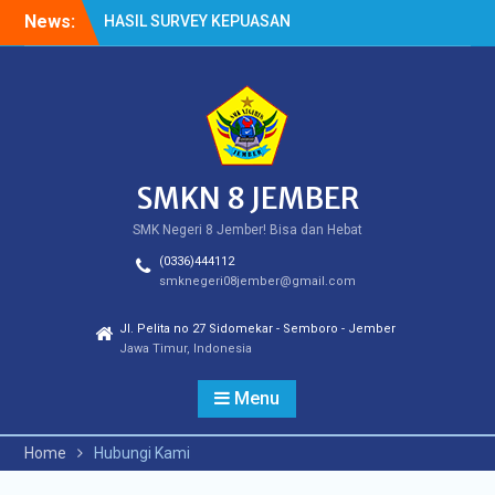
Skip
News:
HASIL SURVEY KEPUASAN
to
PELANGGAN
content
HASIL SPMB PEMENUHAN
KUOTA
Cek Kesehatan Gratis
(CKG)
SMKN 8 JEMBER
SMK Negeri 8 Jember! Bisa dan Hebat
(0336)444112
smknegeri08jember@gmail.com
Jl. Pelita no 27 Sidomekar - Semboro - Jember
Jawa Timur, Indonesia
Menu
Home
Hubungi Kami