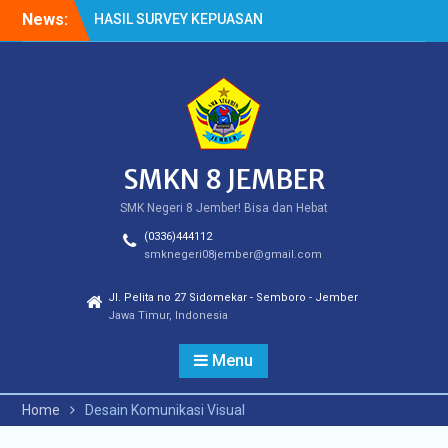
Skip
News:
HASIL SURVEY KEPUASAN
to
PELANGGAN
content
HASIL SPMB PEMENUHAN
KUOTA
Cek Kesehatan Gratis
(CKG)
SMKN 8 JEMBER
SMK Negeri 8 Jember! Bisa dan Hebat
(0336)444112
smknegeri08jember@gmail.com
Jl. Pelita no 27 Sidomekar - Semboro - Jember
Jawa Timur, Indonesia
Menu
Home
Desain Komunikasi Visual