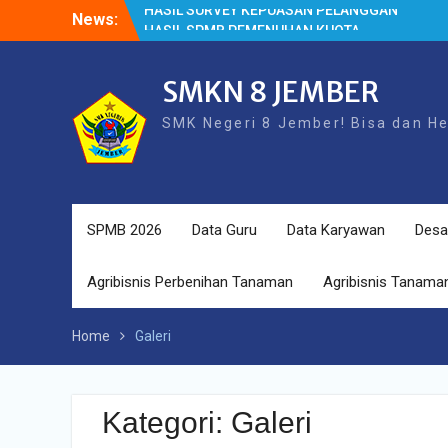
Skip
News:
HASIL SPMB PEMENUHAN KUOTA
to
Cek Kesehatan Gratis (CKG)
content
HASIL SURVEY KEPUASAN PELANGGAN
SMKN 8 JEMBER
SMK Negeri 8 Jember! Bisa dan H
SPMB 2026
Data Guru
Data Karyawan
Desa
Agribisnis Perbenihan Tanaman
Agribisnis Tanaman
Home
Galeri
Kategori:
Galeri