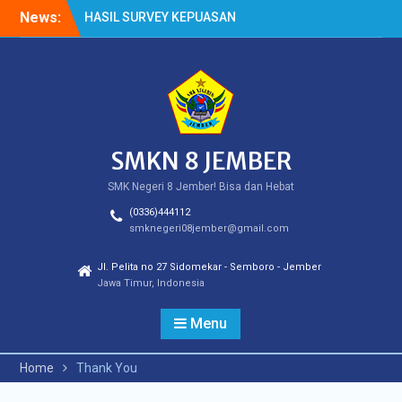
Skip
News:
HASIL SURVEY KEPUASAN
to
PELANGGAN
content
HASIL SPMB PEMENUHAN
KUOTA
Cek Kesehatan Gratis
(CKG)
SMKN 8 JEMBER
SMK Negeri 8 Jember! Bisa dan Hebat
(0336)444112
smknegeri08jember@gmail.com
Jl. Pelita no 27 Sidomekar - Semboro - Jember
Jawa Timur, Indonesia
Menu
Home
Thank You