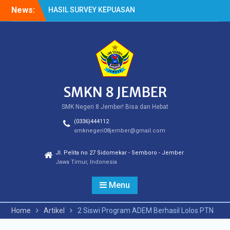
Skip
News:
HASIL SURVEY KEPUASAN
to
PELANGGAN
content
HASIL SPMB PEMENUHAN
KUOTA
Cek Kesehatan Gratis
(CKG)
SMKN 8 JEMBER
SMK Negeri 8 Jember! Bisa dan Hebat
(0336)444112
smknegeri08jember@gmail.com
Jl. Pelita no 27 Sidomekar - Semboro - Jember
Jawa Timur, Indonesia
Menu
Home
Artikel
2 Siswi Program ADEM Berhasil Lolos PTN