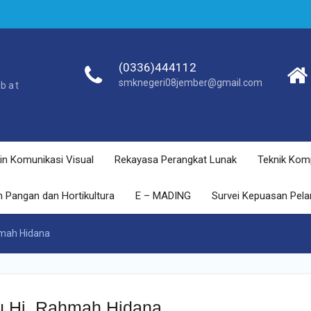
(0336)444112
smknegeri08jember@gmail.com
ebat
in Komunikasi Visual
Rekayasa Perangkat Lunak
Teknik Kom
 Pangan dan Hortikultura
E – MADING
Survei Kepuasan Pel
hmah Hidana
u Hj. Rahmah Hidana