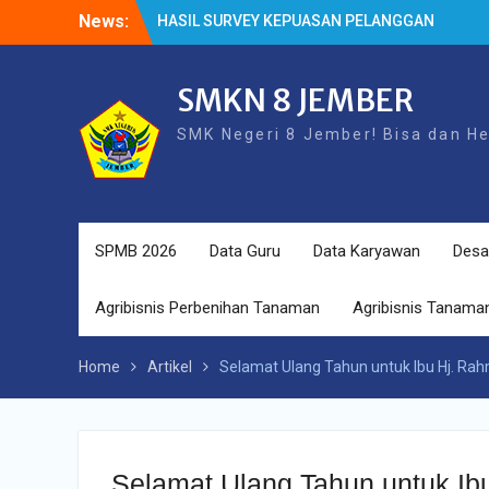
Skip
News:
HASIL SURVEY KEPUASAN PELANGGAN
to
HASIL SPMB PEMENUHAN KUOTA
content
Cek Kesehatan Gratis (CKG)
SMKN 8 JEMBER
SMK Negeri 8 Jember! Bisa dan H
SPMB 2026
Data Guru
Data Karyawan
Desa
Agribisnis Perbenihan Tanaman
Agribisnis Tanaman
Home
Artikel
Selamat Ulang Tahun untuk Ibu Hj. Ra
Selamat Ulang Tahun untuk Ib