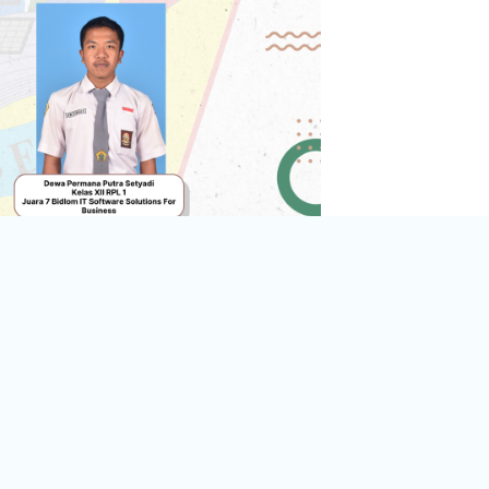
Galeri sekolah SMKN
Copyright © Publikasi team by SMK Negeri 8 Jember.
University Hub Pro by
WEN Themes