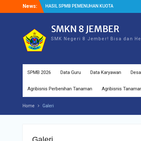
HASIL SPMB PEMENUHAN KUOTA
Skip
News:
Cek Kesehatan Gratis (CKG)
to
HASIL SURVEY KEPUASAN PELANGGAN
content
SMKN 8 JEMBER
SMK Negeri 8 Jember! Bisa dan H
SPMB 2026
Data Guru
Data Karyawan
Desa
Agribisnis Perbenihan Tanaman
Agribisnis Tanaman
Home
Galeri
Galeri