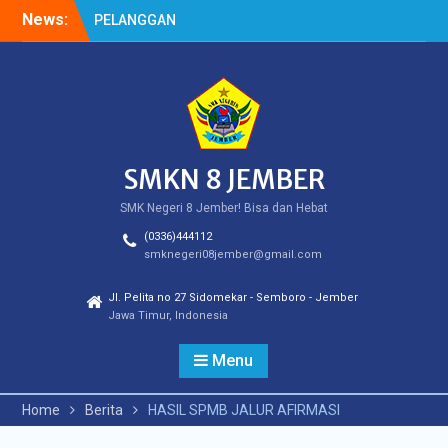
Skip
News:
HASIL SPMB PEMENUHAN
to
KUOTA
content
Cek Kesehatan Gratis
(CKG)
HASIL SURVEY KEPUASAN
PELANGGAN
SMKN 8 JEMBER
SMK Negeri 8 Jember! Bisa dan Hebat
(0336)444112
smknegeri08jember@gmail.com
Jl. Pelita no 27 Sidomekar - Semboro - Jember
Jawa Timur, Indonesia
Menu
Home
Berita
HASIL SPMB JALUR AFIRMASI