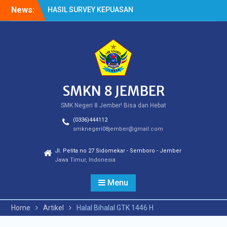
Skip
News:
HASIL SURVEY KEPUASAN
to
PELANGGAN
content
HASIL SPMB PEMENUHAN
KUOTA
Cek Kesehatan Gratis
(CKG)
SMKN 8 JEMBER
SMK Negeri 8 Jember! Bisa dan Hebat
(0336)444112
smknegeri08jember@gmail.com
Jl. Pelita no 27 Sidomekar - Semboro - Jember
Jawa Timur, Indonesia
Menu
Home
Artikel
Halal Bihalal GTK 1446 H