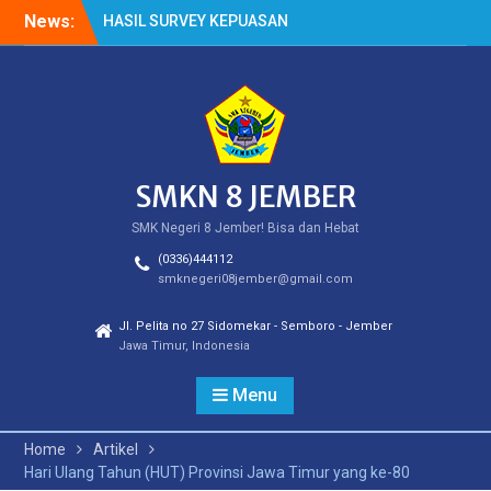
Skip
News:
HASIL SURVEY KEPUASAN
to
PELANGGAN
content
HASIL SPMB PEMENUHAN
KUOTA
Cek Kesehatan Gratis
(CKG)
SMKN 8 JEMBER
SMK Negeri 8 Jember! Bisa dan Hebat
(0336)444112
smknegeri08jember@gmail.com
Jl. Pelita no 27 Sidomekar - Semboro - Jember
Jawa Timur, Indonesia
Menu
Home
Artikel
Hari Ulang Tahun (HUT) Provinsi Jawa Timur yang ke-80