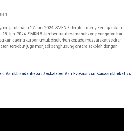
leri
 yang jatuh pada 17 Juni 2024, SMKN 8 Jember menyelenggarakan
l 18 Juni 2024. SMKN 8 Jember turut memeriahkan peringatan hari
ikan daging kurban untuk disalurkan kepada masyarakat sekitar
giatan tersebut juga menjadi penghubung antara sekolah dengan
ro
#smkbisadanhebat
#eskalaber
#smkvokasi
#smkbisasmkhebat
#s