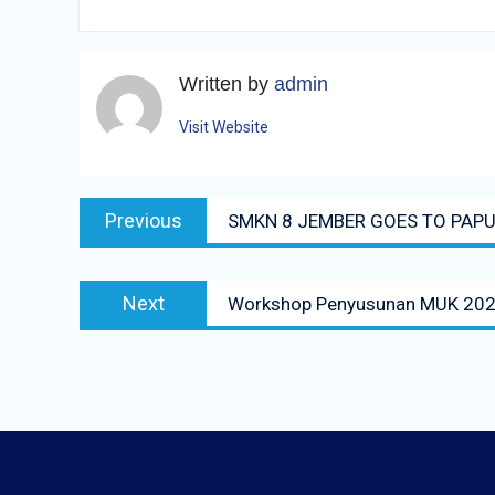
Written by
admin
Visit Website
Navigasi
Previous
Previous
SMKN 8 JEMBER GOES TO PAP
pos
post:
Next
Next
Workshop Penyusunan MUK 20
post: