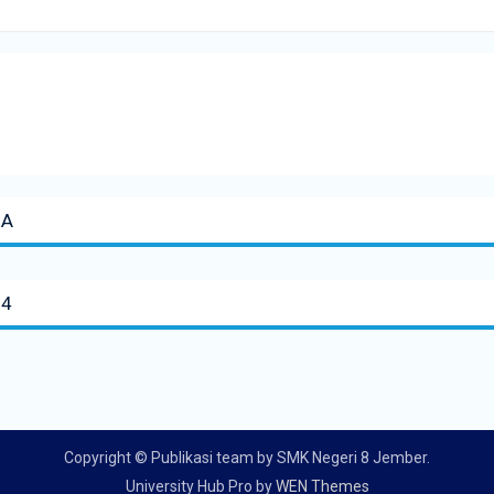
UA
24
Copyright © Publikasi team by SMK Negeri 8 Jember.
University Hub Pro by
WEN Themes