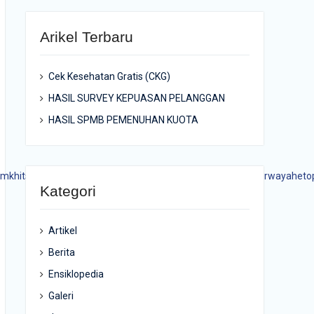
Arikel Terbaru
Cek Kesehatan Gratis (CKG)
HASIL SURVEY KEPUASAN PELANGGAN
HASIL SPMB PEMENUHAN KUOTA
mkhitskekinian
#smkindonesia
#smkjember
#smkn8jemberwayaheto
Kategori
Artikel
Berita
Ensiklopedia
Galeri