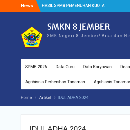
Skip
News:
HASIL SPMB PEMENUHAN KUOTA
to
Cek Kesehatan Gratis (CKG)
content
HASIL SURVEY KEPUASAN PELANGGAN
SMKN 8 JEMBER
SMK Negeri 8 Jember! Bisa dan H
SPMB 2026
Data Guru
Data Karyawan
Desa
Agribisnis Perbenihan Tanaman
Agribisnis Tanaman
Home
Artikel
IDUL ADHA 2024
IDUL ADHA 2024