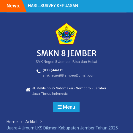
Skip
News:
HASIL SURVEY KEPUASAN
to
PELANGGAN
content
HASIL SPMB PEMENUHAN
KUOTA
Cek Kesehatan Gratis
(CKG)
SMKN 8 JEMBER
SMK Negeri 8 Jember! Bisa dan Hebat
(0336)444112
smknegeri08jember@gmail.com
Jl. Pelita no 27 Sidomekar - Semboro - Jember
Jawa Timur, Indonesia
Menu
Home
Artikel
Juara 4 Umum LKS Dikmen Kabupaten Jember Tahun 2025