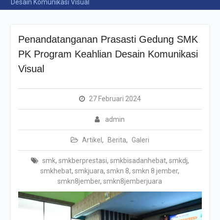
Desain Komunikasi Visual
Penandatanganan Prasasti Gedung SMK
PK Program Keahlian Desain Komunikasi
Visual
27 Februari 2024
admin
Artikel
,
Berita
,
Galeri
smk
,
smkberprestasi
,
smkbisadanhebat
,
smkdj
,
smkhebat
,
smkjuara
,
smkn 8
,
smkn 8 jember
,
smkn8jember
,
smkn8jemberjuara