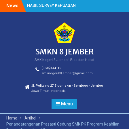
Skip
News:
HASIL SURVEY KEPUASAN
to
PELANGGAN
content
HASIL SPMB PEMENUHAN
KUOTA
Cek Kesehatan Gratis
(CKG)
SMKN 8 JEMBER
SMK Negeri 8 Jember! Bisa dan Hebat
(0336)444112
smknegeri08jember@gmail.com
Jl. Pelita no 27 Sidomekar - Semboro - Jember
Jawa Timur, Indonesia
Menu
Home
Artikel
Penandatanganan Prasasti Gedung SMK PK Program Keahlian