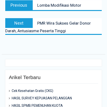
Previous
Previous
Lomba Modifikasi Motor
pos
post:
Next
Next
PMR Wira Sukses Gelar Donor
post:
Darah, Antusiasme Peserta Tinggi
Arikel Terbaru
Cek Kesehatan Gratis (CKG)
HASIL SURVEY KEPUASAN PELANGGAN
HASIL SPMB PEMENUHAN KUOTA