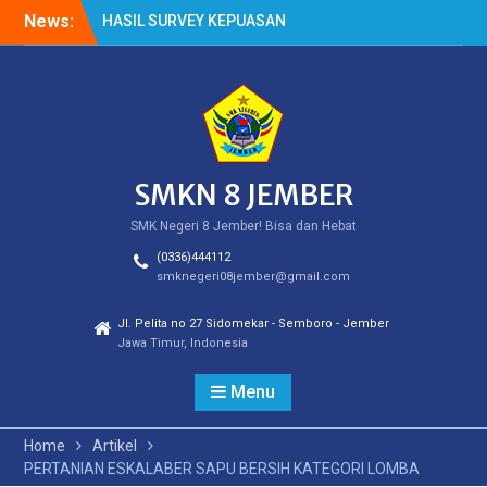
Skip
News:
HASIL SURVEY KEPUASAN
to
PELANGGAN
content
HASIL SPMB PEMENUHAN
KUOTA
Cek Kesehatan Gratis
(CKG)
SMKN 8 JEMBER
SMK Negeri 8 Jember! Bisa dan Hebat
(0336)444112
smknegeri08jember@gmail.com
Jl. Pelita no 27 Sidomekar - Semboro - Jember
Jawa Timur, Indonesia
Menu
Home
Artikel
PERTANIAN ESKALABER SAPU BERSIH KATEGORI LOMBA