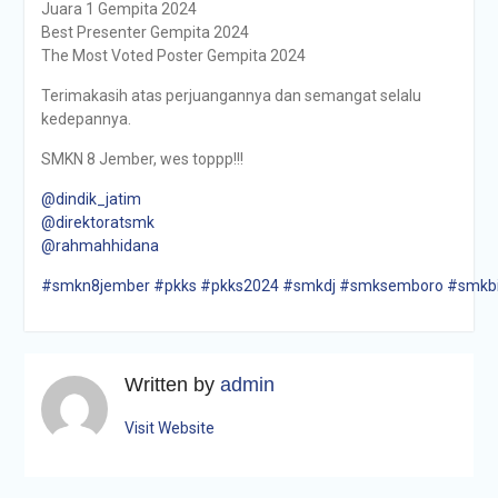
Juara 1 Gempita 2024
Best Presenter Gempita 2024
The Most Voted Poster Gempita 2024
Terimakasih atas perjuangannya dan semangat selalu
kedepannya.
SMKN 8 Jember, wes toppp!!!
@dindik_jatim
@direktoratsmk
@rahmahhidana
#smkn8jember
#pkks
#pkks2024
#smkdj
#smksemboro
#smkb
Written by
admin
Visit Website
Navigasi