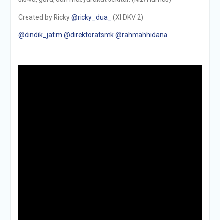
Created by Ricky
@ricky_dua_
(XI DKV 2)
@dindik_jatim
@direktoratsmk
@rahmahhidana