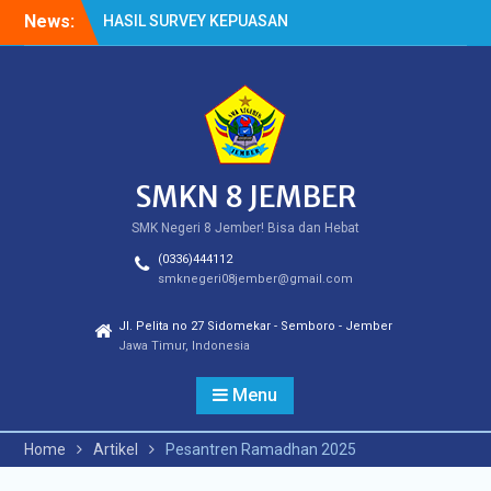
Skip
News:
HASIL SURVEY KEPUASAN
to
PELANGGAN
content
HASIL SPMB PEMENUHAN
KUOTA
Cek Kesehatan Gratis
(CKG)
SMKN 8 JEMBER
SMK Negeri 8 Jember! Bisa dan Hebat
(0336)444112
smknegeri08jember@gmail.com
Jl. Pelita no 27 Sidomekar - Semboro - Jember
Jawa Timur, Indonesia
Menu
Home
Artikel
Pesantren Ramadhan 2025