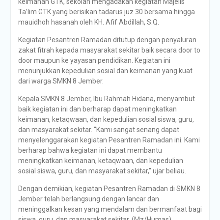
keimanan GTK, sekolah mengadakan kegiatan Majelis
Ta’lim GTK yang berisikan tadarus juz 30 bersama hingga
mauidhoh hasanah oleh KH. Afif Abdillah, S.Q.
Kegiatan Pesantren Ramadan ditutup dengan penyaluran
zakat fitrah kepada masyarakat sekitar baik secara door to
door maupun ke yayasan pendidikan. Kegiatan ini
menunjukkan kepedulian sosial dan keimanan yang kuat
dari warga SMKN 8 Jember.
Kepala SMKN 8 Jember, Ibu Rahmah Hidana, menyambut
baik kegiatan ini dan berharap dapat meningkatkan
keimanan, ketaqwaan, dan kepedulian sosial siswa, guru,
dan masyarakat sekitar. “Kami sangat senang dapat
menyelenggarakan kegiatan Pesantren Ramadan ini. Kami
berharap bahwa kegiatan ini dapat membantu
meningkatkan keimanan, ketaqwaan, dan kepedulian
sosial siswa, guru, dan masyarakat sekitar,” ujar beliau.
Dengan demikian, kegiatan Pesantren Ramadan di SMKN 8
Jember telah berlangsung dengan lancar dan
meninggalkan kesan yang mendalam dan bermanfaat bagi
siswa, guru, dan masyarakat sekitar. (Mz/Humas)