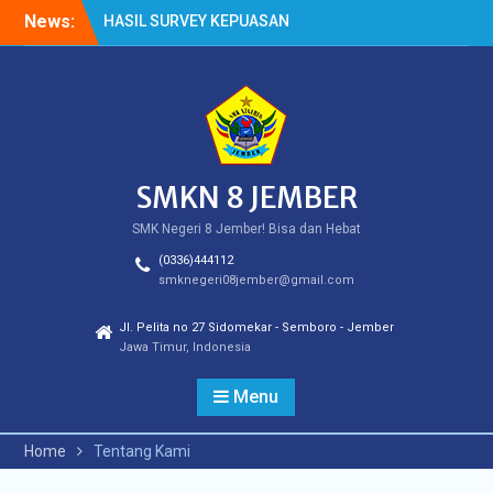
Skip
News:
HASIL SURVEY KEPUASAN
to
PELANGGAN
content
HASIL SPMB PEMENUHAN
KUOTA
Cek Kesehatan Gratis
(CKG)
SMKN 8 JEMBER
SMK Negeri 8 Jember! Bisa dan Hebat
(0336)444112
smknegeri08jember@gmail.com
Jl. Pelita no 27 Sidomekar - Semboro - Jember
Jawa Timur, Indonesia
Menu
Home
Tentang Kami