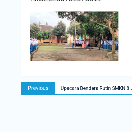
Navigasi
Previous
Previous
Upacara Bendera Rutin SMKN 8 
pos
post: