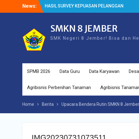
Skip
News:
HASIL SURVEY KEPUASAN PELANGGAN
to
HASIL SPMB PEMENUHAN KUOTA
content
Cek Kesehatan Gratis (CKG)
SMKN 8 JEMBER
SMK Negeri 8 Jember! Bisa dan H
SPMB 2026
Data Guru
Data Karyawan
Desa
Agribisnis Perbenihan Tanaman
Agribisnis Tanaman
Home
Berita
Upacara Bendera Rutin SMKN 8 Jember
IMG20230731073511