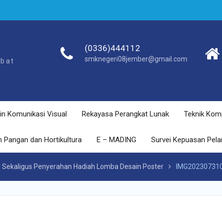
(0336)444112
smknegeri08jember@gmail.com
ebat
in Komunikasi Visual
Rekayasa Perangkat Lunak
Teknik Kom
 Pangan dan Hortikultura
E – MADING
Survei Kepuasan Pel
 Sekaligus Penyerahan Hadiah Lomba Desain Poster
IMG20230731