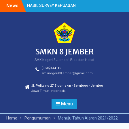
Skip
News:
HASIL SURVEY KEPUASAN
to
PELANGGAN
content
HASIL SPMB PEMENUHAN
KUOTA
Cek Kesehatan Gratis
(CKG)
SMKN 8 JEMBER
SMK Negeri 8 Jember! Bisa dan Hebat
(0336)444112
smknegeri08jember@gmail.com
Jl. Pelita no 27 Sidomekar - Semboro - Jember
Jawa Timur, Indonesia
Menu
Home
Pengumuman
Menuju Tahun Ajaran 2021/2022