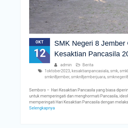
SMK Negeri 8 Jember G
OKT
12
Kesaktian Pancasila 2
admin
Berita
1oktober2023
,
kesaktianpancasiala
,
smk
,
smkb
smkn8jember
,
smkn8jemberjuara
,
smknegeri
Semboro – Hari Kesaktian Pancasila yang biasa diperi
untuk memperingati dan menghormati Pancasila, ideol
memperingati Hari Kesaktian Pancasila dengan mela
Selengkapnya