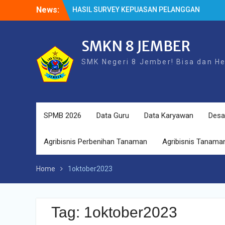
Skip
News:
HASIL SURVEY KEPUASAN PELANGGAN
to
HASIL SPMB PEMENUHAN KUOTA
content
Cek Kesehatan Gratis (CKG)
SMKN 8 JEMBER
SMK Negeri 8 Jember! Bisa dan H
SPMB 2026
Data Guru
Data Karyawan
Desa
Agribisnis Perbenihan Tanaman
Agribisnis Tanaman
Home
1oktober2023
Tag:
1oktober2023