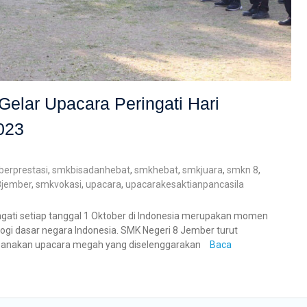
elar Upacara Peringati Hari
023
erprestasi
,
smkbisadanhebat
,
smkhebat
,
smkjuara
,
smkn 8
,
8jember
,
smkvokasi
,
upacara
,
upacarakesaktianpancasila
ngati setiap tanggal 1 Oktober di Indonesia merupakan momen
ogi dasar negara Indonesia. SMK Negeri 8 Jember turut
ksanakan upacara megah yang diselenggarakan
Baca