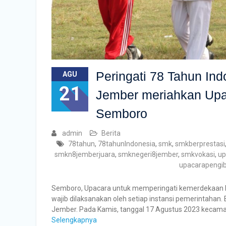
Peringati 78 Tahun I
AGU
21
Jember meriahkan Upa
Semboro
admin
Berita
78tahun
,
78tahunIndonesia
,
smk
,
smkberprestasi
smkn8jemberjuara
,
smknegeri8jember
,
smkvokasi
,
up
upacarapengi
Semboro, Upacara untuk memperingati kemerdekaan In
wajib dilaksanakan oleh setiap instansi pemerintaha
Jember. Pada Kamis, tanggal 17 Agustus 2023 kecam
Selengkapnya