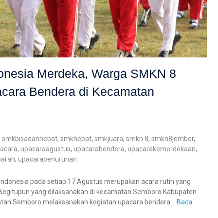
ndonesia Merdeka, Warga SMKN 8
cara Bendera di Kecamatan
,
smkbisadanhebat
,
smkhebat
,
smkjuara
,
smkn 8
,
smkn8jember
,
acara
,
upacaraagustus
,
upacarabendera
,
upacarakemerdekaan
,
baran
,
upacarapenurunan
donesia pada setiap 17 Agustus merupakan acara rutin yang
n. Begitupun yang dilaksanakan di kecamatan Semboro Kabupaten
atan Semboro melaksanakan kegiatan upacara bendera
Baca