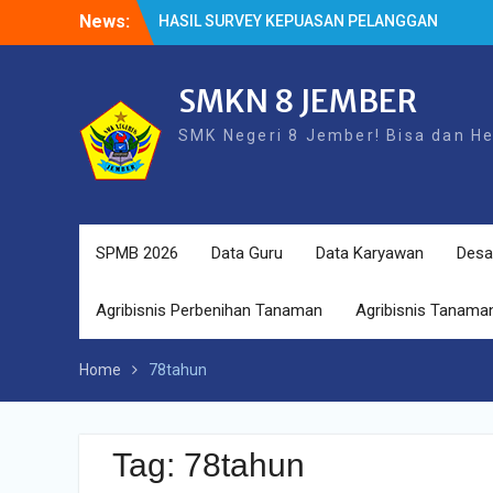
Skip
News:
HASIL SURVEY KEPUASAN PELANGGAN
to
HASIL SPMB PEMENUHAN KUOTA
content
Cek Kesehatan Gratis (CKG)
SMKN 8 JEMBER
SMK Negeri 8 Jember! Bisa dan H
SPMB 2026
Data Guru
Data Karyawan
Desa
Agribisnis Perbenihan Tanaman
Agribisnis Tanaman
Home
78tahun
Tag:
78tahun