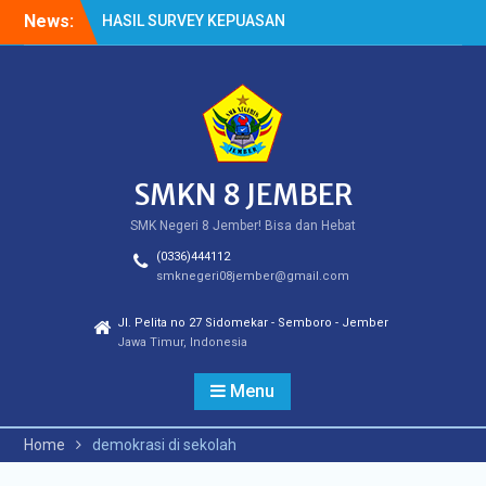
Skip
News:
HASIL SURVEY KEPUASAN
to
PELANGGAN
content
HASIL SPMB PEMENUHAN
KUOTA
Cek Kesehatan Gratis
(CKG)
SMKN 8 JEMBER
SMK Negeri 8 Jember! Bisa dan Hebat
(0336)444112
smknegeri08jember@gmail.com
Jl. Pelita no 27 Sidomekar - Semboro - Jember
Jawa Timur, Indonesia
Menu
Home
demokrasi di sekolah