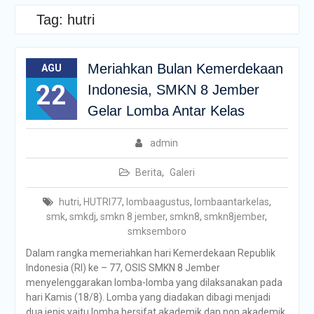
Tag:
hutri
Meriahkan Bulan Kemerdekaan
AGU
22
Indonesia, SMKN 8 Jember
Gelar Lomba Antar Kelas
admin
Berita
,
Galeri
hutri
,
HUTRI77
,
lombaagustus
,
lombaantarkelas
,
smk
,
smkdj
,
smkn 8 jember
,
smkn8
,
smkn8jember
,
smksemboro
Dalam rangka memeriahkan hari Kemerdekaan Republik
Indonesia (RI) ke – 77, OSIS SMKN 8 Jember
menyelenggarakan lomba-lomba yang dilaksanakan pada
hari Kamis (18/8). Lomba yang diadakan dibagi menjadi
dua jenis yaitu lomba bersifat akademik dan non akademik.