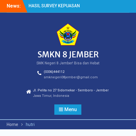
Skip
News:
HASIL SURVEY KEPUASAN
to
PELANGGAN
content
HASIL SPMB PEMENUHAN
KUOTA
Cek Kesehatan Gratis
(CKG)
SMKN 8 JEMBER
SMK Negeri 8 Jember! Bisa dan Hebat
(0336)444112
smknegeri08jember@gmail.com
Jl. Pelita no 27 Sidomekar - Semboro - Jember
Jawa Timur, Indonesia
Menu
Home
hutri