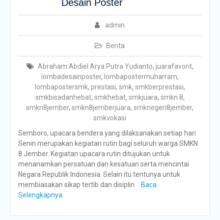
Desain Poster
admin
Berita
Abraham Abdiel Arya Putra Yudianto
,
juarafavorit
,
lombadesainposter
,
lombapostermuharram
,
lombapostersmk
,
prestasi
,
smk
,
smkberprestasi
,
smkbisadanhebat
,
smkhebat
,
smkjuara
,
smkn 8
,
smkn8jember
,
smkn8jemberjuara
,
smknegeri8jember
,
smkvokasi
Semboro, upacara bendera yang dilaksanakan setiap hari
Senin merupakan kegiatan rutin bagi seluruh warga SMKN
8 Jember. Kegiatan upacara rutin ditujukan untuk
menanamkan persatuan dan kesatuan serta mencintai
Negara Republik Indonesia. Selain itu tentunya untuk
membiasakan sikap tertib dan disiplin
Baca
Selengkapnya