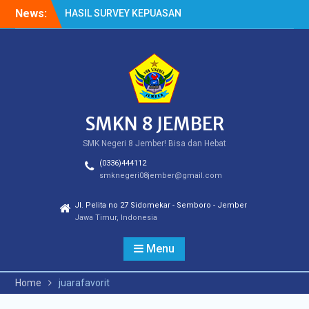
Skip
News:
HASIL SURVEY KEPUASAN
to
PELANGGAN
content
HASIL SPMB PEMENUHAN
KUOTA
Cek Kesehatan Gratis
(CKG)
SMKN 8 JEMBER
SMK Negeri 8 Jember! Bisa dan Hebat
(0336)444112
smknegeri08jember@gmail.com
Jl. Pelita no 27 Sidomekar - Semboro - Jember
Jawa Timur, Indonesia
Menu
Home
juarafavorit