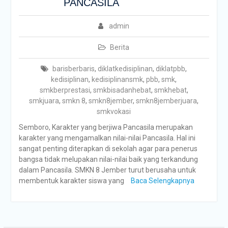
PANCASILA
admin
Berita
barisberbaris
,
diklatkedisiplinan
,
diklatpbb
,
kedisiplinan
,
kedisiplinansmk
,
pbb
,
smk
,
smkberprestasi
,
smkbisadanhebat
,
smkhebat
,
smkjuara
,
smkn 8
,
smkn8jember
,
smkn8jemberjuara
,
smkvokasi
Semboro, Karakter yang berjiwa Pancasila merupakan
karakter yang mengamalkan nilai-nilai Pancasila. Hal ini
sangat penting diterapkan di sekolah agar para penerus
bangsa tidak melupakan nilai-nilai baik yang terkandung
dalam Pancasila. SMKN 8 Jember turut berusaha untuk
membentuk karakter siswa yang
Baca Selengkapnya