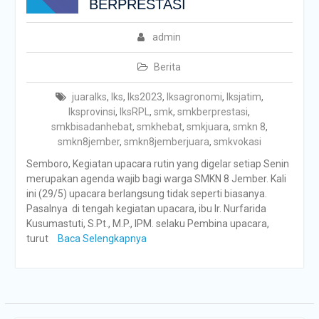
BERPRESTASI
admin
Berita
juaralks
,
lks
,
lks2023
,
lksagronomi
,
lksjatim
,
lksprovinsi
,
lksRPL
,
smk
,
smkberprestasi
,
smkbisadanhebat
,
smkhebat
,
smkjuara
,
smkn 8
,
smkn8jember
,
smkn8jemberjuara
,
smkvokasi
Semboro, Kegiatan upacara rutin yang digelar setiap Senin
merupakan agenda wajib bagi warga SMKN 8 Jember. Kali
ini (29/5) upacara berlangsung tidak seperti biasanya.
Pasalnya di tengah kegiatan upacara, ibu Ir. Nurfarida
Kusumastuti, S.Pt., M.P., IPM. selaku Pembina upacara,
turut
Baca Selengkapnya