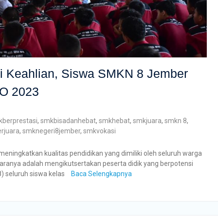
i Keahlian, Siswa SMKN 8 Jember
CO 2023
berprestasi
,
smkbisadanhebat
,
smkhebat
,
smkjuara
,
smkn 8
,
rjuara
,
smknegeri8jember
,
smkvokasi
ningkatkan kualitas pendidikan yang dimiliki oleh seluruh warga
aranya adalah mengikutsertakan peserta didik yang berpotensi
) seluruh siswa kelas
Baca Selengkapnya