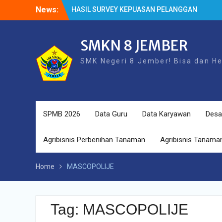
Skip
News:
HASIL SURVEY KEPUASAN PELANGGAN
to
HASIL SPMB PEMENUHAN KUOTA
content
Cek Kesehatan Gratis (CKG)
SMKN 8 JEMBER
SMK Negeri 8 Jember! Bisa dan H
SPMB 2026
Data Guru
Data Karyawan
Desa
Agribisnis Perbenihan Tanaman
Agribisnis Tanaman
Home
MASCOPOLIJE
Tag:
MASCOPOLIJE