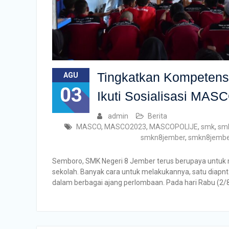
Tingkatkan Kompetens
AGU
03
Ikuti Sosialisasi MAS
admin
Berita
MASCO
,
MASCO2023
,
MASCOPOLIJE
,
smk
,
smk
smkn8jember
,
smkn8jembe
Semboro, SMK Negeri 8 Jember terus berupaya untuk me
sekolah. Banyak cara untuk melakukannya, satu diapnt
dalam berbagai ajang perlombaan. Pada hari Rabu (2/8