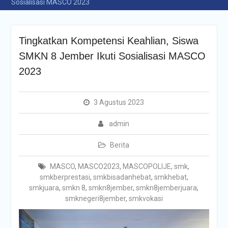
Sosialisasi MASCO 2023
Tingkatkan Kompetensi Keahlian, Siswa
SMKN 8 Jember Ikuti Sosialisasi MASCO
2023
3 Agustus 2023
admin
Berita
MASCO
,
MASCO2023
,
MASCOPOLIJE
,
smk
,
smkberprestasi
,
smkbisadanhebat
,
smkhebat
,
smkjuara
,
smkn 8
,
smkn8jember
,
smkn8jemberjuara
,
smknegeri8jember
,
smkvokasi