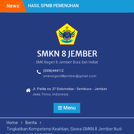
Skip
News:
HASIL SPMB PEMENUHAN
to
KUOTA
content
Cek Kesehatan Gratis
(CKG)
HASIL SURVEY KEPUASAN
PELANGGAN
SMKN 8 JEMBER
SMK Negeri 8 Jember! Bisa dan Hebat
(0336)444112
smknegeri08jember@gmail.com
Jl. Pelita no 27 Sidomekar - Semboro - Jember
Jawa Timur, Indonesia
Menu
Home
Berita
Tingkatkan Kompetensi Keahlian, Siswa SMKN 8 Jember Ikuti