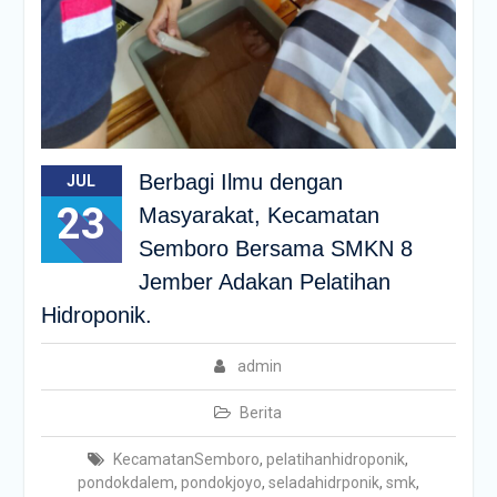
Berbagi Ilmu dengan
JUL
23
Masyarakat, Kecamatan
Semboro Bersama SMKN 8
Jember Adakan Pelatihan
Hidroponik.
admin
Berita
KecamatanSemboro
,
pelatihanhidroponik
,
pondokdalem
,
pondokjoyo
,
seladahidrponik
,
smk
,