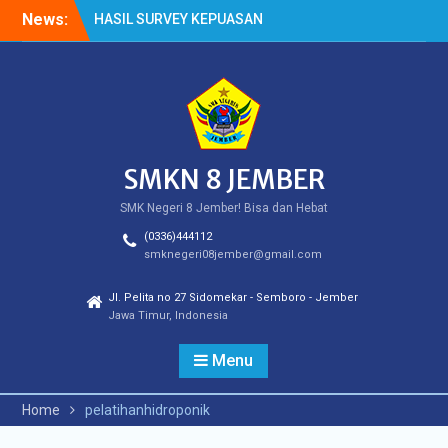
Skip
News:
HASIL SURVEY KEPUASAN
to
PELANGGAN
content
HASIL SPMB PEMENUHAN
KUOTA
Cek Kesehatan Gratis
(CKG)
SMKN 8 JEMBER
SMK Negeri 8 Jember! Bisa dan Hebat
(0336)444112
smknegeri08jember@gmail.com
Jl. Pelita no 27 Sidomekar - Semboro - Jember
Jawa Timur, Indonesia
Menu
Home
pelatihanhidroponik