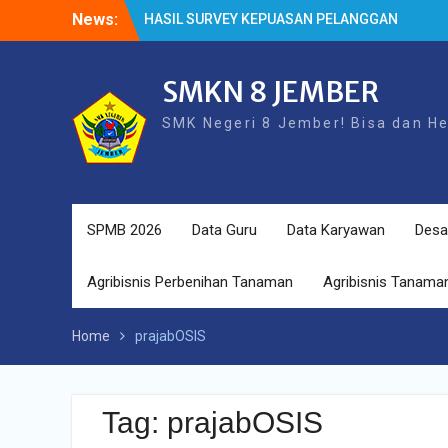
Skip
News:
HASIL SURVEY KEPUASAN PELANGGAN
to
HASIL SPMB PEMENUHAN KUOTA
content
Cek Kesehatan Gratis (CKG)
SMKN 8 JEMBER
SMK Negeri 8 Jember! Bisa dan H
SPMB 2026
Data Guru
Data Karyawan
Desa
Agribisnis Perbenihan Tanaman
Agribisnis Tanaman
Home
prajabOSIS
Tag:
prajabOSIS