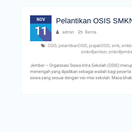
Pelantikan OSIS SMKN
NOV
11
admin
Berita
OSIS
,
pelantikanOSIS
,
prajabOSIS
,
smk
,
smkbe
smkn8jember
,
smkn8jembe
Jember – Organisasi Siswa Intra Sekolah (OSIS) merupa
menengah yang dijadikan sebagai wadah bagi pesert
siswa yang sesuai dengan visi-misi sekolah. Masa bha