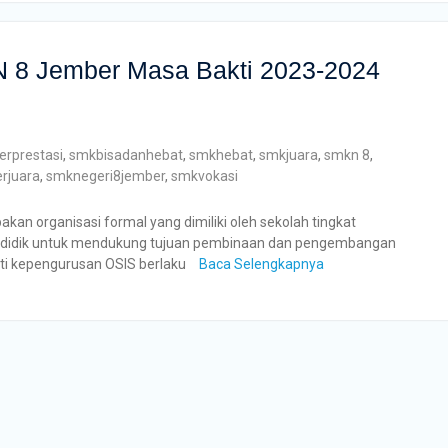
 8 Jember Masa Bakti 2023-2024
rprestasi
,
smkbisadanhebat
,
smkhebat
,
smkjuara
,
smkn 8
,
rjuara
,
smknegeri8jember
,
smkvokasi
kan organisasi formal yang dimiliki oleh sekolah tingkat
a didik untuk mendukung tujuan pembinaan dan pengembangan
kti kepengurusan OSIS berlaku
Baca Selengkapnya