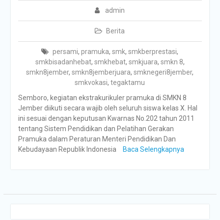
admin
Berita
persami
,
pramuka
,
smk
,
smkberprestasi
,
smkbisadanhebat
,
smkhebat
,
smkjuara
,
smkn 8
,
smkn8jember
,
smkn8jemberjuara
,
smknegeri8jember
,
smkvokasi
,
tegaktamu
Semboro, kegiatan ekstrakurikuler pramuka di SMKN 8
Jember diikuti secara wajib oleh seluruh siswa kelas X. Hal
ini sesuai dengan keputusan Kwarnas No.202 tahun 2011
tentang Sistem Pendidikan dan Pelatihan Gerakan
Pramuka dalam Peraturan Menteri Pendidikan Dan
Kebudayaan Republik Indonesia
Baca Selengkapnya