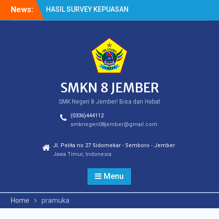
Skip
News:
HASIL SURVEY KEPUASAN
to
PELANGGAN
content
HASIL SPMB PEMENUHAN
KUOTA
Cek Kesehatan Gratis
(CKG)
SMKN 8 JEMBER
SMK Negeri 8 Jember! Bisa dan Hebat
(0336)444112
smknegeri08jember@gmail.com
Jl. Pelita no 27 Sidomekar - Semboro - Jember
Jawa Timur, Indonesia
Menu
Home
pramuka