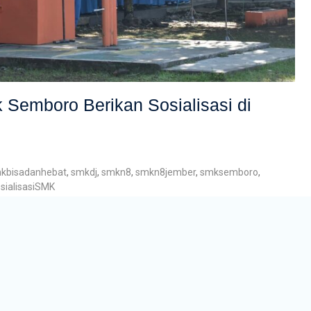
 Semboro Berikan Sosialisasi di
kbisadanhebat
,
smkdj
,
smkn8
,
smkn8jember
,
smksemboro
,
sialisasiSMK
an apel rutin dengan peserta seluruh guru, staff dan siswa kelas
ina yaitu bhabinkamtibmas Polsek Semboro Bapak Abdul Azis. Dalam
kapnya