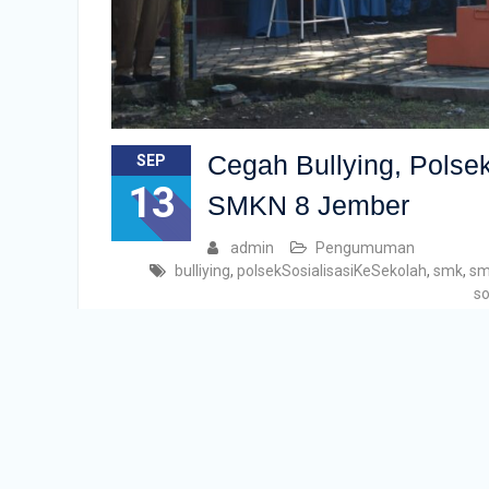
Cegah Bullying, Polsek
SEP
13
SMKN 8 Jember
admin
Pengumuman
bulliying
,
polsekSosialisasiKeSekolah
,
smk
,
sm
so
Semboro, Pada Senin (12/9) SMKN 8 Jember melaksanak
X, XI, XII. Pada apel kali ini bertindak sebagai pemb
amanatnya, Bapak Azis menyampaikan
Baca Seleng