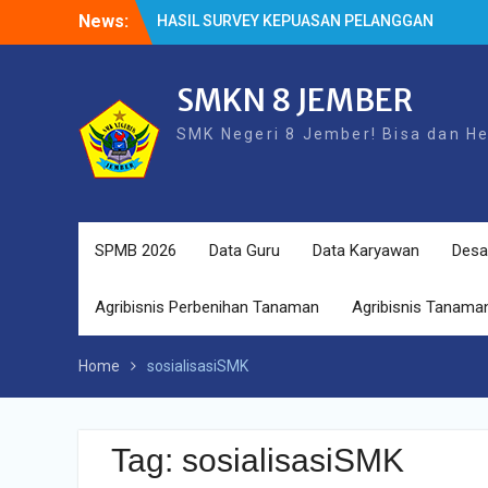
Skip
News:
HASIL SURVEY KEPUASAN PELANGGAN
to
HASIL SPMB PEMENUHAN KUOTA
content
Cek Kesehatan Gratis (CKG)
SMKN 8 JEMBER
SMK Negeri 8 Jember! Bisa dan H
SPMB 2026
Data Guru
Data Karyawan
Desa
Agribisnis Perbenihan Tanaman
Agribisnis Tanaman
Home
sosialisasiSMK
Tag:
sosialisasiSMK