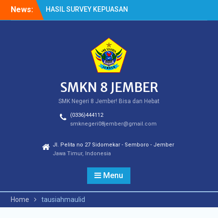
Skip
News:
HASIL SURVEY KEPUASAN
to
PELANGGAN
content
HASIL SPMB PEMENUHAN
KUOTA
Cek Kesehatan Gratis
(CKG)
SMKN 8 JEMBER
SMK Negeri 8 Jember! Bisa dan Hebat
(0336)444112
smknegeri08jember@gmail.com
Jl. Pelita no 27 Sidomekar - Semboro - Jember
Jawa Timur, Indonesia
Menu
Home
tausiahmaulid