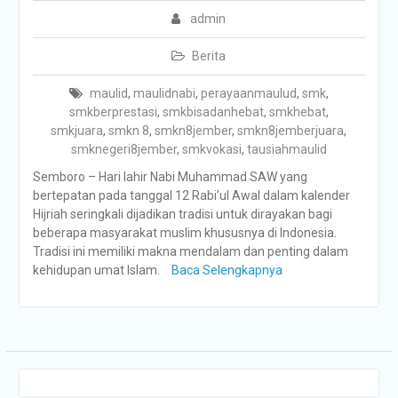
admin
Berita
maulid
,
maulidnabi
,
perayaanmaulud
,
smk
,
smkberprestasi
,
smkbisadanhebat
,
smkhebat
,
smkjuara
,
smkn 8
,
smkn8jember
,
smkn8jemberjuara
,
smknegeri8jember
,
smkvokasi
,
tausiahmaulid
Semboro – Hari lahir Nabi Muhammad SAW yang
bertepatan pada tanggal 12 Rabi’ul Awal dalam kalender
Hijriah seringkali dijadikan tradisi untuk dirayakan bagi
beberapa masyarakat muslim khususnya di Indonesia.
Tradisi ini memiliki makna mendalam dan penting dalam
kehidupan umat Islam.
Baca Selengkapnya