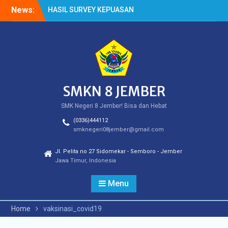
Skip
News:
HASIL SURVEY KEPUASAN
to
PELANGGAN
content
HASIL SPMB PEMENUHAN
KUOTA
Cek Kesehatan Gratis
(CKG)
SMKN 8 JEMBER
SMK Negeri 8 Jember! Bisa dan Hebat
(0336)444112
smknegeri08jember@gmail.com
Jl. Pelita no 27 Sidomekar - Semboro - Jember
Jawa Timur, Indonesia
Menu
Home
vaksinasi_covid19