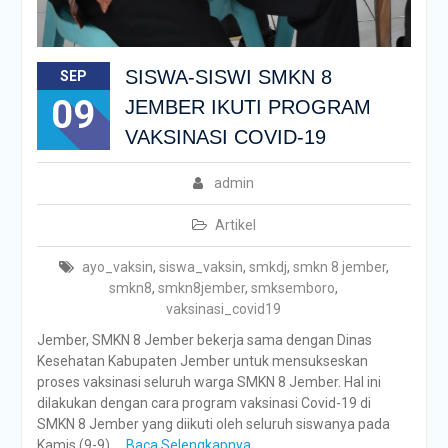
SISWA-SISWI SMKN 8
SEP
09
JEMBER IKUTI PROGRAM
VAKSINASI COVID-19
admin
Artikel
ayo_vaksin
,
siswa_vaksin
,
smkdj
,
smkn 8 jember
,
smkn8
,
smkn8jember
,
smksemboro
,
vaksinasi_covid19
Jember, SMKN 8 Jember bekerja sama dengan Dinas
Kesehatan Kabupaten Jember untuk mensukseskan
proses vaksinasi seluruh warga SMKN 8 Jember. Hal ini
dilakukan dengan cara program vaksinasi Covid-19 di
SMKN 8 Jember yang diikuti oleh seluruh siswanya pada
Kamis (9-9).
Baca Selengkapnya