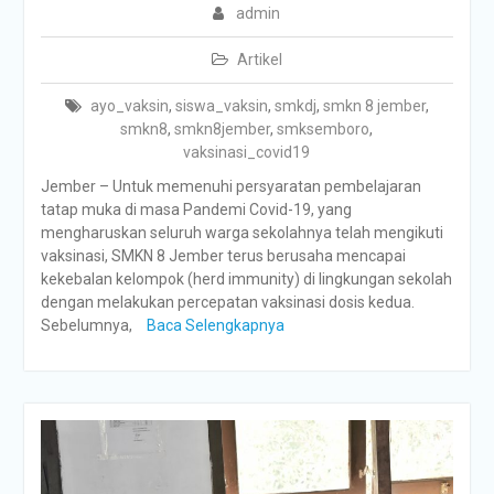
admin
Artikel
ayo_vaksin
,
siswa_vaksin
,
smkdj
,
smkn 8 jember
,
smkn8
,
smkn8jember
,
smksemboro
,
vaksinasi_covid19
Jember – Untuk memenuhi persyaratan pembelajaran
tatap muka di masa Pandemi Covid-19, yang
mengharuskan seluruh warga sekolahnya telah mengikuti
vaksinasi, SMKN 8 Jember terus berusaha mencapai
kekebalan kelompok (herd immunity) di lingkungan sekolah
dengan melakukan percepatan vaksinasi dosis kedua.
Sebelumnya,
Baca Selengkapnya