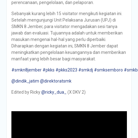
perencanaan, pengelolaan, dan pelaporan.
Sebanyak kurang lebih 15 visitator mengikuti kegiatan ini.
Setelah mengunjungi Unit Pelaksana Jurusan (UPJ) di
SMKN 8 Jember, para visitator mengadakan sesi tanya
jawab dan evaluasi. Tujuannya adalah untuk memberikan
masukan mengenai hal-hal yang perlu diperbaiki.
Diharapkan dengan kegiatan ini, SMKN 8 Jember dapat
meningkatkan pengelolaan keuangannya dan memberikan
manfaat yang lebih besar bagi masyarakat.
#smkn8jember
#pkks
#pkks2023
#smkdj
#smksemboro
#smkb
@dindik_jatim
@direktoratsmk
Edited by Ricky
@ricky_dua_
(X DKV 2)