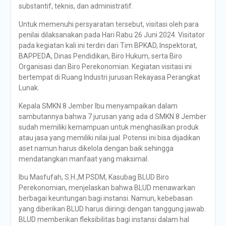
substantif, teknis, dan administratif.
Untuk memenuhi persyaratan tersebut, visitasi oleh para
penilai dilaksanakan pada Hari Rabu 26 Juni 2024. Visitator
pada kegiatan kali ini terdiri dari Tim BPKAD, Inspektorat,
BAPPEDA, Dinas Pendidikan, Biro Hukum, serta Biro
Organisasi dan Biro Perekonomian. Kegiatan visitasi ini
bertempat di Ruang Industri jurusan Rekayasa Perangkat
Lunak.
Kepala SMKN 8 Jember Ibu menyampaikan dalam
sambutannya bahwa 7 jurusan yang ada d SMKN 8 Jember
sudah memiliki kemampuan untuk menghasilkan produk
atau jasa yang memiliki nilai jual. Potensi ini bisa dijadikan
aset namun harus dikelola dengan baik sehingga
mendatangkan manfaat yang maksimal.
Ibu Masfufah, S.H.,M.PSDM, Kasubag BLUD Biro
Perekonomian, menjelaskan bahwa BLUD menawarkan
berbagai keuntungan bagi instansi. Namun, kebebasan
yang diberikan BLUD harus diiringi dengan tanggung jawab.
BLUD memberikan fleksibilitas bagi instansi dalam hal