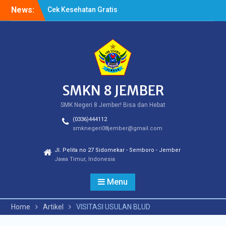
Skip
News:
Cek Kesehatan Gratis
to
(CKG)
content
HASIL SURVEY KEPUASAN
PELANGGAN
HASIL SPMB PEMENUHAN
KUOTA
SMKN 8 JEMBER
SMK Negeri 8 Jember! Bisa dan Hebat
(0336)444112
smknegeri08jember@gmail.com
Jl. Pelita no 27 Sidomekar - Semboro - Jember
Jawa Timur, Indonesia
Menu
Home
Artikel
VISITASI USULAN BLUD