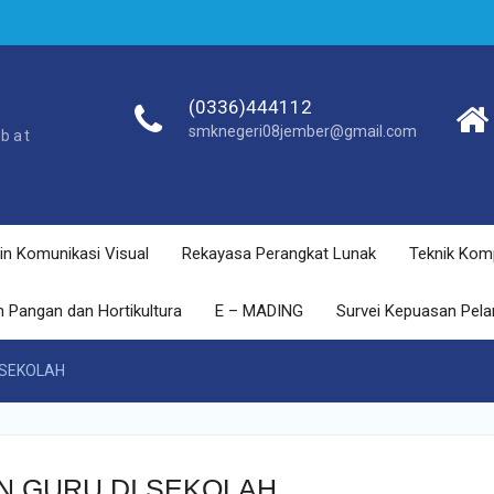
(0336)444112
smknegeri08jember@gmail.com
ebat
in Komunikasi Visual
Rekayasa Perangkat Lunak
Teknik Kom
 Pangan dan Hortikultura
E – MADING
Survei Kepuasan Pel
 SEKOLAH
 GURU DI SEKOLAH