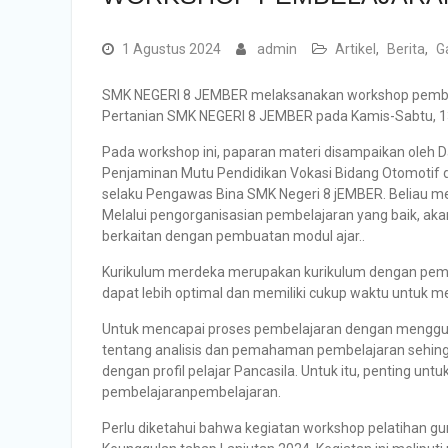
1 Agustus 2024
admin
Artikel
,
Berita
,
Ga
SMK NEGERI 8 JEMBER melaksanakan workshop pembelaj
Pertanian SMK NEGERI 8 JEMBER pada Kamis-Sabtu, 13
Pada workshop ini, paparan materi disampaikan oleh 
Penjaminan Mutu Pendidikan Vokasi Bidang Otomotif 
selaku Pengawas Bina SMK Negeri 8 jEMBER. Beliau m
Melalui pengorganisasian pembelajaran yang baik, ak
berkaitan dengan pembuatan modul ajar..
Kurikulum merdeka merupakan kurikulum dengan pembe
dapat lebih optimal dan memiliki cukup waktu untuk
Untuk mencapai proses pembelajaran dengan mengguna
tentang analisis dan pemahaman pembelajaran sehing
dengan profil pelajar Pancasila. Untuk itu, penting
pembelajaranpembelajaran.
Perlu diketahui bahwa kegiatan workshop pelatihan gu