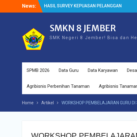
Skip
News:
HASIL SURVEY KEPUASAN PELANGGAN
to
HASIL SPMB PEMENUHAN KUOTA
content
Cek Kesehatan Gratis (CKG)
SMKN 8 JEMBER
SMK Negeri 8 Jember! Bisa dan H
SPMB 2026
Data Guru
Data Karyawan
Desa
Agribisnis Perbenihan Tanaman
Agribisnis Tanaman
Home
Artikel
WORKSHOP PEMBELAJARAN GURU DI
WORKSHOP PEMBELAJARAN