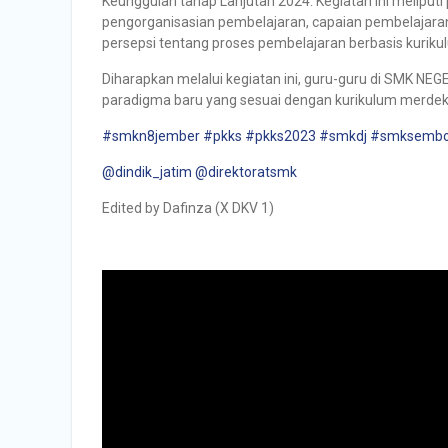
Keunggulan tahap Lanjutan 2024. Kegiatan ini melipu
pengorganisasian pembelajaran, capaian pembelajaran 
persepsi tentang proses pembelajaran berbasis kurik
Diharapkan melalui kegiatan ini, guru-guru di SMK 
paradigma baru yang sesuai dengan kurikulum merdeka,
#smkn8jember
#pkks
#pkks2023
#smkdj
#smksembo
@dindik_jatim
@direktoratsmk
Edited by Dafinza (X DKV 1)