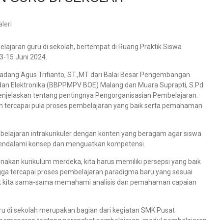
leri
aran guru di sekolah, bertempat di Ruang Praktik Siswa
-15 Juni 2024.
Dadang Agus Trifianto, ST.,MT dari Balai Besar Pengembangan
dan Elektronika (BBPPMPV BOE) Malang dan Muara Suprapti, S.Pd
enjelaskan tentang pentingnya Pengorganisasian Pembelajaran.
an tercapai pula proses pembelajaran yang baik serta pemahaman
lajaran intrakurikuler dengan konten yang beragam agar siswa
 mendalami konsep dan menguatkan kompetensi.
kan kurikulum merdeka, kita harus memiliki persepsi yang baik
ga tercapai proses pembelajaran paradigma baru yang sesuai
 untuk kita sama-sama memahami analisis dan pemahaman capaian
ru di sekolah merupakan bagian dari kegiatan SMK Pusat