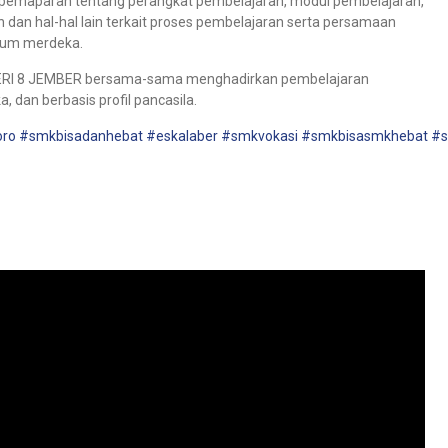
ti pemaparan tentang perangkat pembelajaran, modul pembelajaran,
dan hal-hal lain terkait proses pembelajaran serta persamaan
ulum merdeka.
NEGERI 8 JEMBER bersama-sama menghadirkan pembelajaran
 dan berbasis profil pancasila.
ro
#smkbisadanhebat
#eskalaber
#smkvokasi
#smkbisasmkhebat
#s