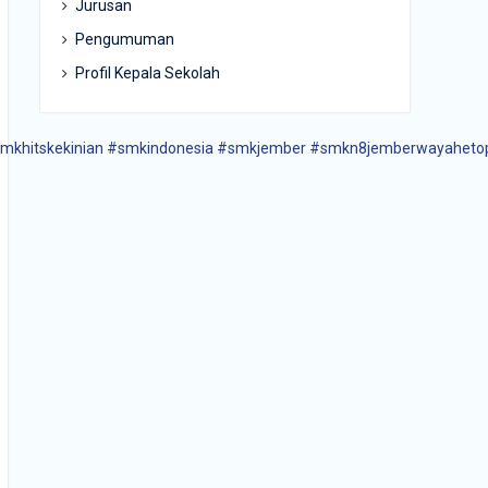
Jurusan
Pengumuman
Profil Kepala Sekolah
mkhitskekinian
#smkindonesia
#smkjember
#smkn8jemberwayaheto