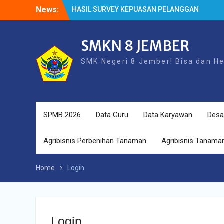
Skip
News:
HASIL SURVEY KEPUASAN PELANGGAN
to
HASIL SPMB PEMENUHAN KUOTA
content
Cek Kesehatan Gratis (CKG)
SMKN 8 JEMBER
SMK Negeri 8 Jember! Bisa dan H
SPMB 2026
Data Guru
Data Karyawan
Desa
Agribisnis Perbenihan Tanaman
Agribisnis Tanaman
Home
Login
Login