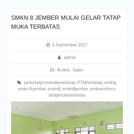
SMKN 8 JEMBER MULAI GELAR TATAP
MUKA TERBATAS
6 September 2021
admin
Artikel
,
Galeri
perketatprotokolkesehatan
,
PTMterbatas
,
smkdj
,
smkn 8 jember
,
smkn8
,
smkn8jember
,
smksemboro
,
tatapmukaterbatas