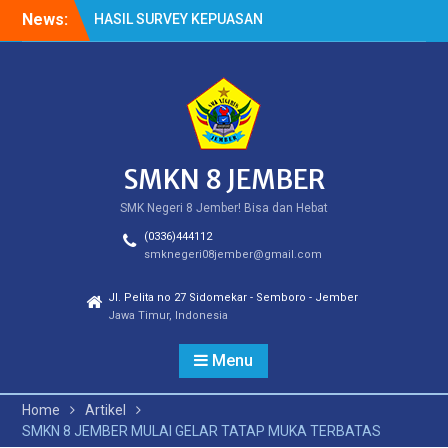
Skip
News:
HASIL SURVEY KEPUASAN
to
PELANGGAN
content
HASIL SPMB PEMENUHAN
KUOTA
Cek Kesehatan Gratis
(CKG)
SMKN 8 JEMBER
SMK Negeri 8 Jember! Bisa dan Hebat
(0336)444112
smknegeri08jember@gmail.com
Jl. Pelita no 27 Sidomekar - Semboro - Jember
Jawa Timur, Indonesia
Menu
Home
Artikel
SMKN 8 JEMBER MULAI GELAR TATAP MUKA TERBATAS