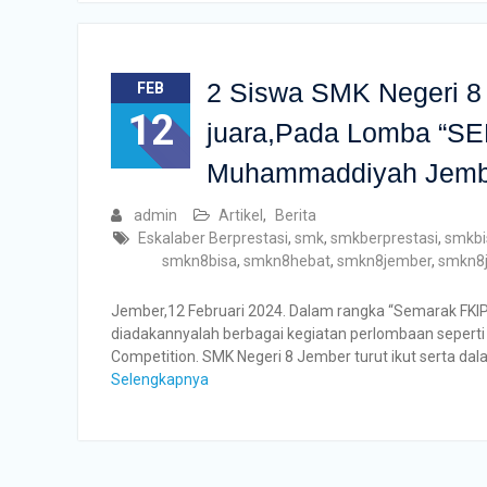
2 Siswa SMK Negeri 8 
FEB
12
juara,Pada Lomba “SE
Muhammaddiyah Jemb
admin
Artikel
,
Berita
Eskalaber Berprestasi
,
smk
,
smkberprestasi
,
smkbi
smkn8bisa
,
smkn8hebat
,
smkn8jember
,
smkn8j
Jember,12 Februari 2024. Dalam rangka “Semarak 
diadakannyalah berbagai kegiatan perlombaan seperti
Competition. SMK Negeri 8 Jember turut ikut serta dal
Selengkapnya