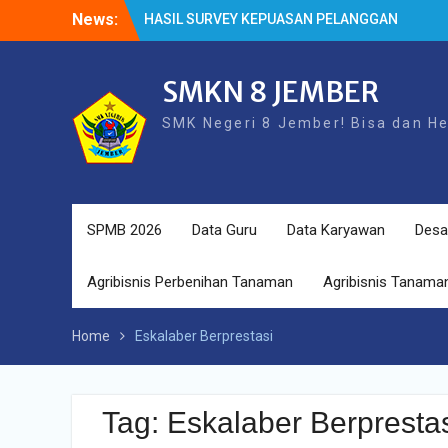
Skip
News:
HASIL SURVEY KEPUASAN PELANGGAN
to
HASIL SPMB PEMENUHAN KUOTA
content
Cek Kesehatan Gratis (CKG)
SMKN 8 JEMBER
SMK Negeri 8 Jember! Bisa dan H
SPMB 2026
Data Guru
Data Karyawan
Desa
Agribisnis Perbenihan Tanaman
Agribisnis Tanaman
Home
Eskalaber Berprestasi
Tag:
Eskalaber Berpresta