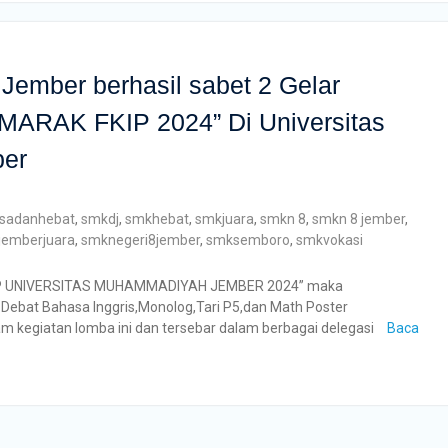
Jember berhasil sabet 2 Gelar
MARAK FKIP 2024” Di Universitas
er
sadanhebat
,
smkdj
,
smkhebat
,
smkjuara
,
smkn 8
,
smkn 8 jember
,
emberjuara
,
smknegeri8jember
,
smksemboro
,
smkvokasi
FKIP UNIVERSITAS MUHAMMADIYAH JEMBER 2024” maka
 Debat Bahasa Inggris,Monolog,Tari P5,dan Math Poster
am kegiatan lomba ini dan tersebar dalam berbagai delegasi
Baca