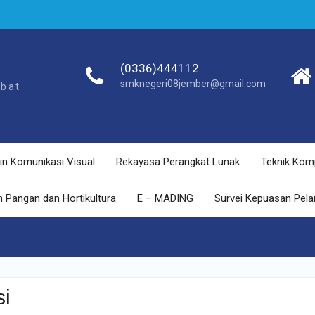
(0336)444112
smknegeri08jember@gmail.com
ebat
in Komunikasi Visual
Rekayasa Perangkat Lunak
Teknik Kom
 Pangan dan Hortikultura
E – MADING
Survei Kepuasan Pel
si