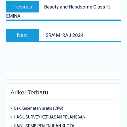
Previous
Previous
Beauty and Handsome Class ft
pos
post:
EMINA
Next
Next
ISRA’ MI’RAJ 2024
post:
Arikel Terbaru
Cek Kesehatan Gratis (CKG)
HASIL SURVEY KEPUASAN PELANGGAN
HASIL SPMB PEMENUHAN KUOTA