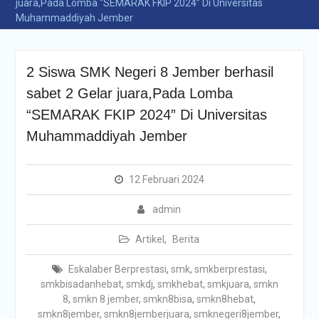
juara,Pada Lomba “SEMARAK FKIP 2024” Di Universitas
Muhammaddiyah Jember
2 Siswa SMK Negeri 8 Jember berhasil
sabet 2 Gelar juara,Pada Lomba
“SEMARAK FKIP 2024” Di Universitas
Muhammaddiyah Jember
12 Februari 2024
admin
Artikel
,
Berita
Eskalaber Berprestasi
,
smk
,
smkberprestasi
,
smkbisadanhebat
,
smkdj
,
smkhebat
,
smkjuara
,
smkn
8
,
smkn 8 jember
,
smkn8bisa
,
smkn8hebat
,
smkn8jember
,
smkn8jemberjuara
,
smknegeri8jember
,