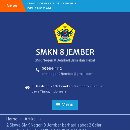
PELANGGAN
Skip
News:
HASIL SPMB PEMENUHAN
to
KUOTA
content
Cek Kesehatan Gratis
(CKG)
SMKN 8 JEMBER
SMK Negeri 8 Jember! Bisa dan Hebat
(0336)444112
smknegeri08jember@gmail.com
Jl. Pelita no 27 Sidomekar - Semboro - Jember
Jawa Timur, Indonesia
Menu
Home
Artikel
2 Siswa SMK Negeri 8 Jember berhasil sabet 2 Gelar