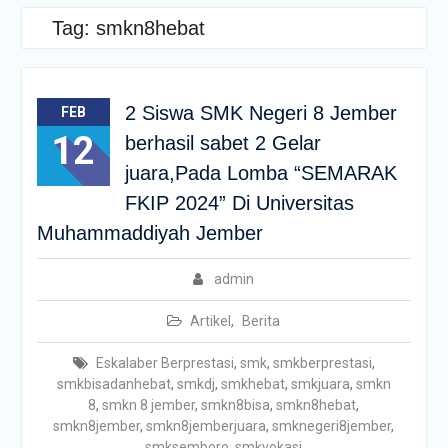
Tag:
smkn8hebat
2 Siswa SMK Negeri 8 Jember
FEB
12
berhasil sabet 2 Gelar
juara,Pada Lomba “SEMARAK
FKIP 2024” Di Universitas
Muhammaddiyah Jember
admin
Artikel
,
Berita
Eskalaber Berprestasi
,
smk
,
smkberprestasi
,
smkbisadanhebat
,
smkdj
,
smkhebat
,
smkjuara
,
smkn
8
,
smkn 8 jember
,
smkn8bisa
,
smkn8hebat
,
smkn8jember
,
smkn8jemberjuara
,
smknegeri8jember
,
smksemboro
,
smkvokasi