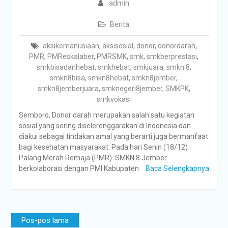
admin
Berita
aksikemanusiaan
,
aksisosial
,
donor
,
donordarah
,
PMR
,
PMReskalaber
,
PMRSMK
,
smk
,
smkberprestasi
,
smkbisadanhebat
,
smkhebat
,
smkjuara
,
smkn 8
,
smkn8bisa
,
smkn8hebat
,
smkn8jember
,
smkn8jemberjuara
,
smknegeri8jember
,
SMKPK
,
smkvokasi
Semboro, Donor darah merupakan salah satu kegiatan
sosial yang sering diselerenggarakan di Indonesia dan
diakui sebagai tindakan amal yang berarti juga bermanfaat
bagi kesehatan masyarakat. Pada hari Senin (18/12)
Palang Merah Remaja (PMR) SMKN 8 Jember
berkolaborasi dengan PMI Kabupaten
Baca Selengkapnya
Navigasi
Pos-pos lama