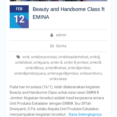
Beauty and Handsome Class ft
FEB
12
EMINA
admin
Berita
smk
,
smkberprestasi
,
smkbisadanhebat
,
smkdj
,
smkhebat
,
smkjuara
,
smkn 8
,
smkn 8 jember
,
smkn8
,
smkn8bisa
,
smkn8hebat
,
smkn8jember
,
smkn8jemberjuara
,
smknegeri8jember
,
smksemboro
,
smkvokasi
Pada hari ini selasa (16/1), telah dilaksanakan kegiatan
Beauty and Handsome Class untuk siswi-siswi SMKN 8
Jember. Kegiatan tersebut adalah hasil kerjasama antara
Unit Produksi Eskalaber dengan EMINA. Ibu Ulffah
Dewiyanti, S.Pd, selaku Kepala Unit Produksi Eskalaber,
menyampaikan kegiatan tersebut
Baca Selengkapnya