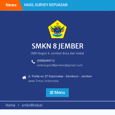
Skip
News:
HASIL SURVEY KEPUASAN
to
PELANGGAN
content
HASIL SPMB PEMENUHAN
KUOTA
Cek Kesehatan Gratis
(CKG)
SMKN 8 JEMBER
SMK Negeri 8 Jember! Bisa dan Hebat
(0336)444112
smknegeri08jember@gmail.com
Jl. Pelita no 27 Sidomekar - Semboro - Jember
Jawa Timur, Indonesia
Menu
Home
smkn8hebat