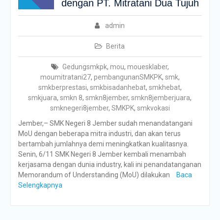
dengan PT. Mitratani Dua Tujuh
admin
Berita
Gedungsmkpk
,
mou
,
mouesklaber
,
moumitratani27
,
pembangunanSMKPK
,
smk
,
smkberprestasi
,
smkbisadanhebat
,
smkhebat
,
smkjuara
,
smkn 8
,
smkn8jember
,
smkn8jemberjuara
,
smknegeri8jember
,
SMKPK
,
smkvokasi
Jember,– SMK Negeri 8 Jember sudah menandatangani
MoU dengan beberapa mitra industri, dan akan terus
bertambah jumlahnya demi meningkatkan kualitasnya.
Senin, 6/11 SMK Negeri 8 Jember kembali menambah
kerjasama dengan dunia industry, kali ini penandatanganan
Memorandum of Understanding (MoU) dilakukan
Baca
Selengkapnya