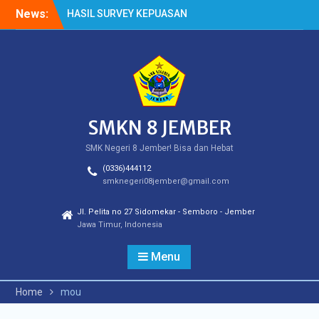
Skip
News:
HASIL SURVEY KEPUASAN
to
PELANGGAN
content
HASIL SPMB PEMENUHAN
KUOTA
Cek Kesehatan Gratis
(CKG)
SMKN 8 JEMBER
SMK Negeri 8 Jember! Bisa dan Hebat
(0336)444112
smknegeri08jember@gmail.com
Jl. Pelita no 27 Sidomekar - Semboro - Jember
Jawa Timur, Indonesia
Menu
Home
mou