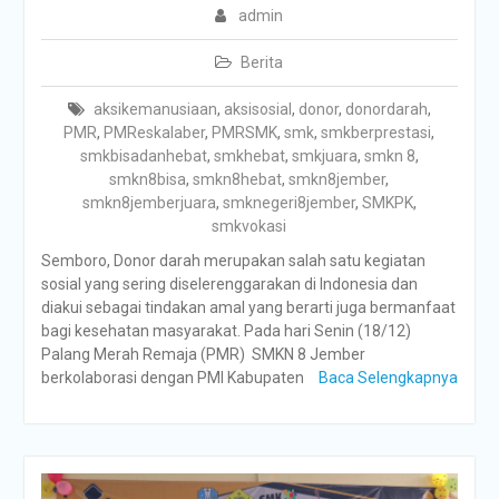
admin
Berita
aksikemanusiaan
,
aksisosial
,
donor
,
donordarah
,
PMR
,
PMReskalaber
,
PMRSMK
,
smk
,
smkberprestasi
,
smkbisadanhebat
,
smkhebat
,
smkjuara
,
smkn 8
,
smkn8bisa
,
smkn8hebat
,
smkn8jember
,
smkn8jemberjuara
,
smknegeri8jember
,
SMKPK
,
smkvokasi
Semboro, Donor darah merupakan salah satu kegiatan
sosial yang sering diselerenggarakan di Indonesia dan
diakui sebagai tindakan amal yang berarti juga bermanfaat
bagi kesehatan masyarakat. Pada hari Senin (18/12)
Palang Merah Remaja (PMR) SMKN 8 Jember
berkolaborasi dengan PMI Kabupaten
Baca Selengkapnya