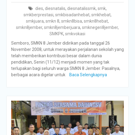
dies
,
diesnatalis
,
diesnatalissmk
,
smk
,
smkberprestasi
,
smkbisadanhebat
,
smkhebat
,
smkjuara
,
smkn 8
,
smkn8bisa
,
smkn8hebat
,
smkn8jember
,
smkn8jemberjuara
,
smknegeri8jember
,
SMKPK
,
smkvokasi
Semboro, SMKN 8 Jember didirikan pada tanggal 26
November 2008, untuk merayakan perjalanan sekolah yang
telah memberikan kontribusi besar dalam dunia
pendidikan, Senin (11/12) menjadi momen yang tak
terlupakan bagi seluruh warga SMKN 8 Jember. Pasalnya,
berbagai acara digelar untuk
Baca Selengkapnya