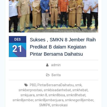
Sukses , SMKN 8 Jember Raih
DES
21
Predikat B dalam Kegiatan
Pintar Bersama Daihatsu
admin
Berita
PBD
,
PintarBersamaDaihatsu
,
smk
,
smkberprestasi
,
smkbisadanhebat
,
smkhebat
,
smkjuara
,
smkn 8
,
smkn8bisa
,
smkn8hebat
,
smkn8jember
,
smkn8jemberjuara
,
smknegeri8jember
,
SMKPK
,
smkvokasi