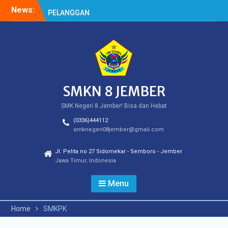
Skip
News:
HASIL SPMB PEMENUHAN
to
KUOTA
content
Cek Kesehatan Gratis
(CKG)
HASIL SURVEY KEPUASAN
PELANGGAN
SMKN 8 JEMBER
SMK Negeri 8 Jember! Bisa dan Hebat
(0336)444112
smknegeri08jember@gmail.com
Jl. Pelita no 27 Sidomekar - Semboro - Jember
Jawa Timur, Indonesia
Menu
Home
SMKPK