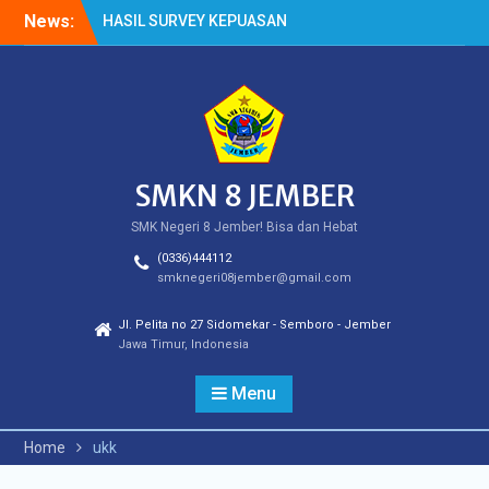
Skip
News:
HASIL SURVEY KEPUASAN
to
PELANGGAN
content
HASIL SPMB PEMENUHAN
KUOTA
Cek Kesehatan Gratis
(CKG)
SMKN 8 JEMBER
SMK Negeri 8 Jember! Bisa dan Hebat
(0336)444112
smknegeri08jember@gmail.com
Jl. Pelita no 27 Sidomekar - Semboro - Jember
Jawa Timur, Indonesia
Menu
Home
ukk