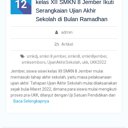
12
kelas XII SMKN 8 Jember Ikuti
Serangkaian Ujian Akhir
Sekolah di Bulan Ramadhan
admin
Artikel
smkdj
,
smkn 8 jember
,
smkn8
,
smkn8jember
,
smksemboro
,
UjianAkhirSekolah
,
ukk
,
UKK2022
Jember, siswa-siswi kelas XII SMKN 8 Jember mulai
memasuki tahap akhir sekolah, yaitu masa pelaksanaan
ujian akhir. Tahapan Ujian Akhir Sekolah mulai dilaksanakan
sejak bulai Maret 2022, dimana para siswa mulai mengikuti
proses pra-UKK, dilanjut dengan Uji Satuan Pendidikan dan
Baca Selengkapnya