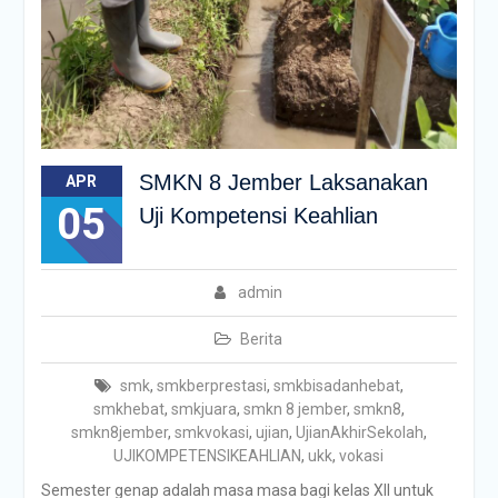
SMKN 8 Jember Laksanakan
APR
05
Uji Kompetensi Keahlian
admin
Berita
smk
,
smkberprestasi
,
smkbisadanhebat
,
smkhebat
,
smkjuara
,
smkn 8 jember
,
smkn8
,
smkn8jember
,
smkvokasi
,
ujian
,
UjianAkhirSekolah
,
UJIKOMPETENSIKEAHLIAN
,
ukk
,
vokasi
Semester genap adalah masa masa bagi kelas XII untuk