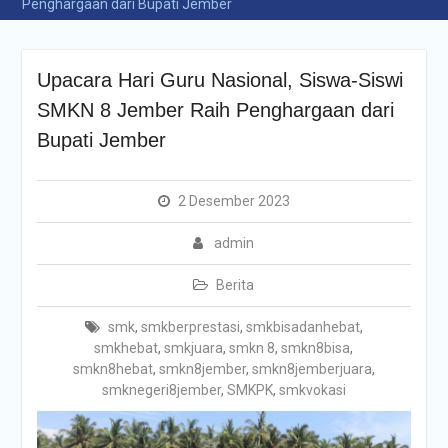
Penghargaan dari Bupati Jember
Upacara Hari Guru Nasional, Siswa-Siswi
SMKN 8 Jember Raih Penghargaan dari
Bupati Jember
2 Desember 2023
admin
Berita
smk
,
smkberprestasi
,
smkbisadanhebat
,
smkhebat
,
smkjuara
,
smkn 8
,
smkn8bisa
,
smkn8hebat
,
smkn8jember
,
smkn8jemberjuara
,
smknegeri8jember
,
SMKPK
,
smkvokasi