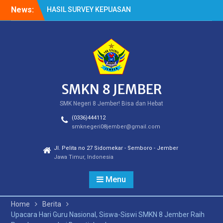
Skip
News:
HASIL SURVEY KEPUASAN
to
PELANGGAN
content
HASIL SPMB PEMENUHAN
KUOTA
Cek Kesehatan Gratis
(CKG)
SMKN 8 JEMBER
SMK Negeri 8 Jember! Bisa dan Hebat
(0336)444112
smknegeri08jember@gmail.com
Jl. Pelita no 27 Sidomekar - Semboro - Jember
Jawa Timur, Indonesia
Menu
Home
Berita
Upacara Hari Guru Nasional, Siswa-Siswi SMKN 8 Jember Raih