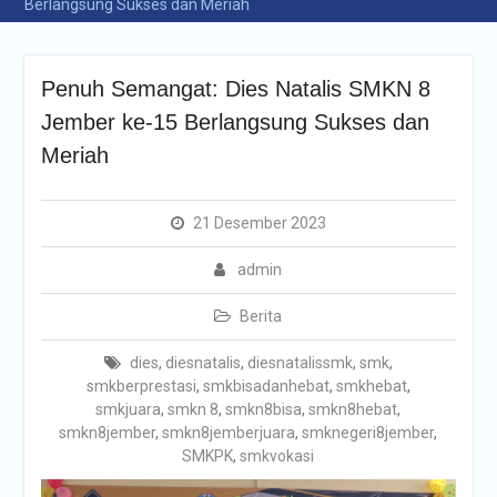
Berlangsung Sukses dan Meriah
Penuh Semangat: Dies Natalis SMKN 8
Jember ke-15 Berlangsung Sukses dan
Meriah
21 Desember 2023
admin
Berita
dies
,
diesnatalis
,
diesnatalissmk
,
smk
,
smkberprestasi
,
smkbisadanhebat
,
smkhebat
,
smkjuara
,
smkn 8
,
smkn8bisa
,
smkn8hebat
,
smkn8jember
,
smkn8jemberjuara
,
smknegeri8jember
,
SMKPK
,
smkvokasi