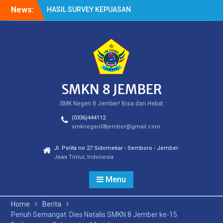
Skip
News:
HASIL SURVEY KEPUASAN
to
PELANGGAN
content
HASIL SPMB PEMENUHAN
KUOTA
Cek Kesehatan Gratis
(CKG)
SMKN 8 JEMBER
SMK Negeri 8 Jember! Bisa dan Hebat
(0336)444112
smknegeri08jember@gmail.com
Jl. Pelita no 27 Sidomekar - Semboro - Jember
Jawa Timur, Indonesia
Menu
Home
Berita
Penuh Semangat: Dies Natalis SMKN 8 Jember ke-15