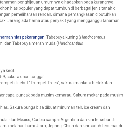
rena tanaman penghijauan umumnya dihadapkan pada kurangnya
hon hias populer yang dapat tumbuh di berbagai jenis tanah di
 dengan pemeliharaan rendah, dimana pemangkasan dibutuhkan
rusak. Jarang ada hama atau penyakit yang mengganggu tanaman
anaman hias
pekarangan
: Tabebuya kuning (
Handroanthus
8 m, dan Tabebuya merah muda (
Handroanthus
a kecil.
9, sakura daun tunggal.
rompet disebut “Trumpet Trees”, sakura mahkota berlekatan
 mencapai puncak pada musim kemarau. Sakura mekar pada musim
ias. Sakura bunga bisa dibuat minuman teh, ice cream dan
mulai dari Mexico, Caribia sampai Argentina dan kini tersebar di
tama belahan bumi Utara, Jepang, China dan kini sudah tersebar di