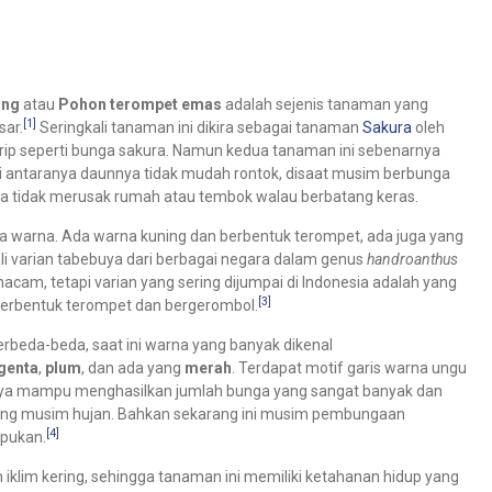
ing
atau
Pohon terompet emas
adalah sejenis tanaman yang
[1]
sar.
Seringkali tanaman ini dikira sebagai tanaman
Sakura
oleh
rip seperti bunga sakura. Namun kedua tanaman ini sebenarnya
di antaranya daunnya tidak mudah rontok, disaat musim berbunga
nya tidak merusak rumah atau tembok walau berbatang keras.
warna. Ada warna kuning dan berbentuk terompet, ada juga yang
i varian tabebuya dari berbagai negara dalam genus
handroanthus
m, tetapi varian yang sering dijumpai di Indonesia adalah yang
[3]
erbentuk terompet dan bergerombol.
rbeda-beda, saat ini warna yang banyak dikenal
genta
,
plum
, dan ada yang
merah
. Terdapat motif garis warna ungu
ya mampu menghasilkan jumlah bunga yang sangat banyak dan
lang musim hujan. Bahkan sekarang ini musim pembungaan
[4]
upukan.
n iklim kering, sehingga tanaman ini memiliki ketahanan hidup yang