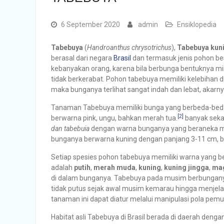
6 September 2020
admin
Ensiklopedia
Tabebuya
(
Handroanthus chrysotrichus
),
Tabebuya kun
berasal dari negara
Brasil
dan termasuk jenis pohon be
kebanyakan orang, karena bila berbunga bentuknya mi
tidak berkerabat. Pohon tabebuya memiliki kelebihan 
maka bunganya terlihat sangat indah dan lebat, akar
Tanaman Tabebuya memiliki bunga yang berbeda-beda 
[2]
berwarna pink, ungu, bahkan merah tua.
banyak sekal
dan
tabebuia
dengan warna bunganya yang beraneka maca
bunganya berwarna kuning dengan panjang 3-11 cm, b
Setiap spesies pohon tabebuya memiliki warna yang be
adalah
putih
,
merah muda
,
kuning
,
kuning jingga
,
ma
di dalam bunganya. Tabebuya pada musim berbungan
tidak putus sejak awal musim kemarau hingga menje
tanaman ini dapat diatur melalui manipulasi pola pem
Habitat asli Tabebuya di Brasil berada di daerah denga