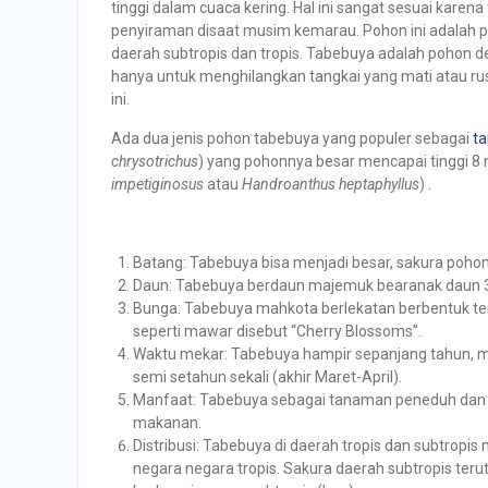
tinggi dalam cuaca kering. Hal ini sangat sesuai ka
penyiraman disaat musim kemarau. Pohon ini adalah po
daerah subtropis dan tropis. Tabebuya adalah pohon
hanya untuk menghilangkan tangkai yang mati atau 
ini.
Ada dua jenis pohon tabebuya yang populer sebagai
t
chrysotrichus
) yang pohonnya besar mencapai tinggi 
impetiginosus
atau
Handroanthus heptaphyllus
) .
Batang: Tabebuya bisa menjadi besar, sakura pohony
Daun: Tabebuya berdaun majemuk bearanak daun 3-
Bunga: Tabebuya mahkota berlekatan berbentuk te
seperti mawar disebut “Cherry Blossoms”.
Waktu mekar: Tabebuya hampir sepanjang tahun,
semi setahun sekali (akhir Maret-April).
Manfaat: Tabebuya sebagai tanaman peneduh dan h
makanan.
Distribusi: Tabebuya di daerah tropis dan subtropis 
negara negara tropis. Sakura daerah subtropis teru