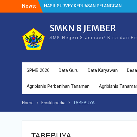
Skip
News:
HASIL SURVEY KEPUASAN PELANGGAN
to
HASIL SPMB PEMENUHAN KUOTA
content
Cek Kesehatan Gratis (CKG)
SMKN 8 JEMBER
SMK Negeri 8 Jember! Bisa dan H
SPMB 2026
Data Guru
Data Karyawan
Desa
Agribisnis Perbenihan Tanaman
Agribisnis Tanaman
Home
Ensiklopedia
TABEBUYA
TABEBUYA