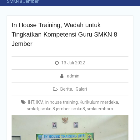
SMKN 8 Jember
In House Training, Wadah untuk
Tingkatkan Kompetensi Guru SMKN 8
Jember
13 Juli 2022
admin
Berita
,
Galeri
IHT
,
IKM
,
in house training
,
Kurikulum merdeka
,
smkdj
,
smkn 8 jember
,
smkn8
,
smksemboro