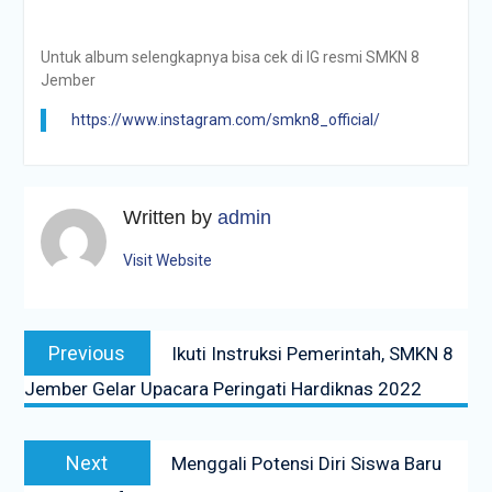
Untuk album selengkapnya bisa cek di IG resmi SMKN 8
Jember
https://www.instagram.com/smkn8_official/
Written by
admin
Visit Website
Navigasi
Previous
Previous
Ikuti Instruksi Pemerintah, SMKN 8
pos
post:
Jember Gelar Upacara Peringati Hardiknas 2022
Next
Next
Menggali Potensi Diri Siswa Baru
post: