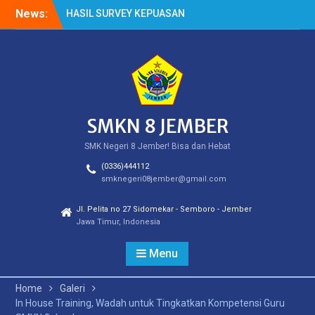
Skip
News:
HASIL SURVEY KEPUASAN
to
PELANGGAN
content
HASIL SPMB PEMENUHAN
KUOTA
Cek Kesehatan Gratis
(CKG)
SMKN 8 JEMBER
SMK Negeri 8 Jember! Bisa dan Hebat
(0336)444112
smknegeri08jember@gmail.com
Jl. Pelita no 27 Sidomekar - Semboro - Jember
Jawa Timur, Indonesia
Menu
Home
Galeri
In House Training, Wadah untuk Tingkatkan Kompetensi Guru